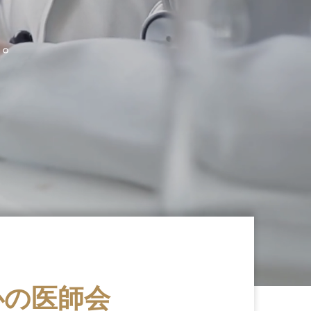
に。
心の医師会